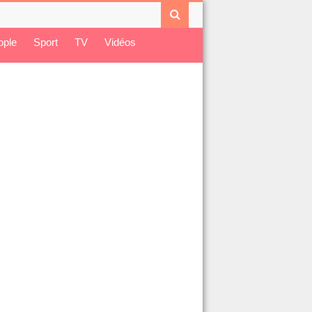
ople
Sport
TV
Vidéos