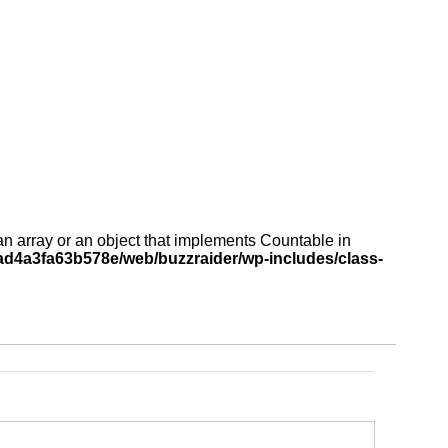
an array or an object that implements Countable in
d4a3fa63b578e/web/buzzraider/wp-includes/class-