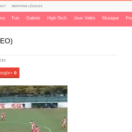
ACT
MENTIONS LÉGALES
ma
Fun
Galerie
High-Tech
Jeux Vidéo
Musique
Pe
DEO)
2010
oogle+
0