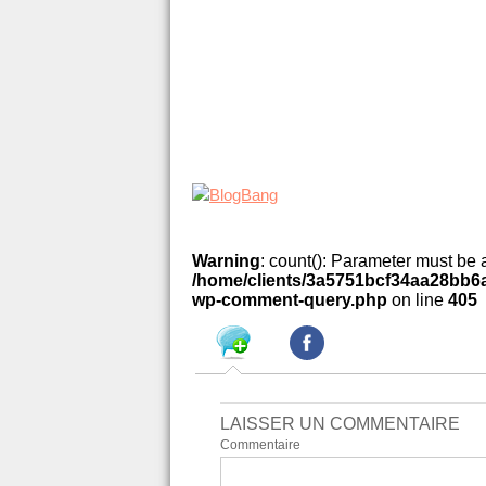
Warning
: count(): Parameter must be 
/home/clients/3a5751bcf34aa28bb6a
wp-comment-query.php
on line
405
LAISSER UN COMMENTAIRE
Commentaire