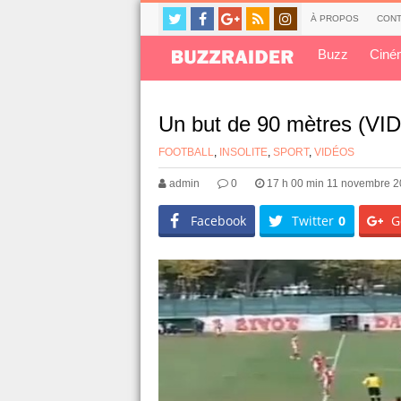
À PROPOS
CONT
Buzz
Ciné
Un but de 90 mètres (VI
FOOTBALL
,
INSOLITE
,
SPORT
,
VIDÉOS
admin
0
17 h 00 min 11 novembre 
Facebook
Twitter
0
G