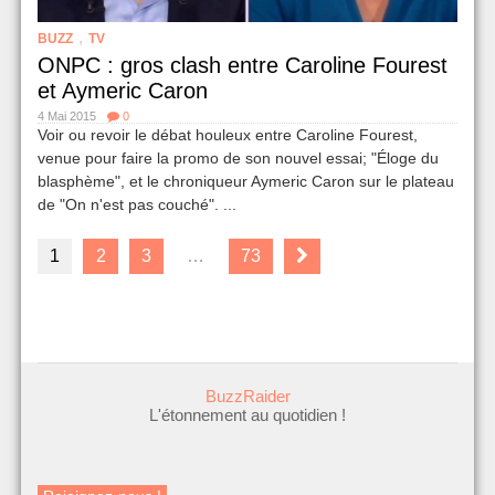
,
BUZZ
TV
ONPC : gros clash entre Caroline Fourest
et Aymeric Caron
4 Mai 2015
0
Voir ou revoir le débat houleux entre Caroline Fourest,
venue pour faire la promo de son nouvel essai; "Éloge du
blasphème", et le chroniqueur Aymeric Caron sur le plateau
de "On n'est pas couché". ...
1
2
3
…
73
BuzzRaider
L'étonnement au quotidien !