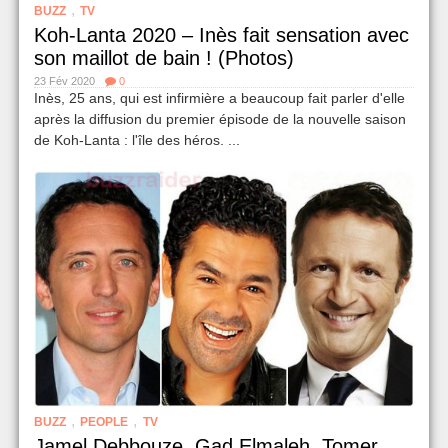
,
BUZZ
TV
Koh-Lanta 2020 – Inès fait sensation avec
son maillot de bain ! (Photos)
23 Fév 2020
0
Inès, 25 ans, qui est infirmière a beaucoup fait parler d'elle
après la diffusion du premier épisode de la nouvelle saison
de Koh-Lanta : l'île des héros. ...
,
,
BUZZ
PEOPLE
TV
Jamel Debbouze, Gad Elmaleh, Tomer