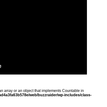
an array or an object that implements Countable in
d4a3fa63b578e/web/buzzraider/wp-includes/class-