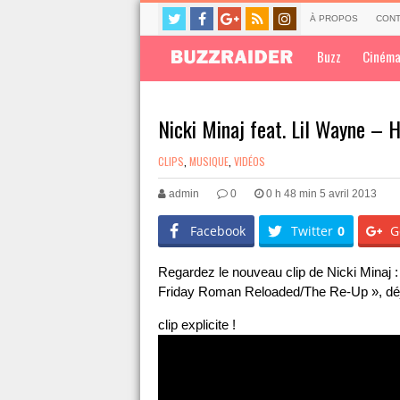
À PROPOS
CONT
Buzz
Ciném
Nicki Minaj feat. Lil Wayne – 
CLIPS
,
MUSIQUE
,
VIDÉOS
admin
0
0 h 48 min 5 avril 2013
Facebook
Twitter
0
G
Regardez le nouveau clip de Nicki Minaj :
Friday Roman Reloaded/The Re-Up », déj
clip explicite !