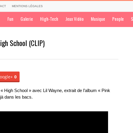
ACT
MENTIONS LÉGALES
a
Fun
Galerie
High-Tech
Jeux Vidéo
Musique
People
S
High School (CLIP)
oogle+
0
 « High School » avec Lil Wayne, extrait de l’album « Pink
à dans les bacs.