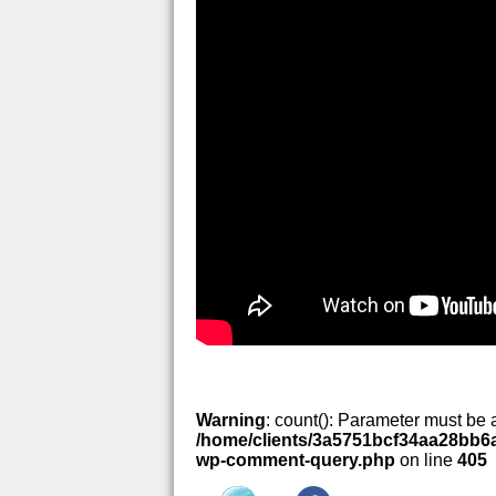
Warning
: count(): Parameter must be 
/home/clients/3a5751bcf34aa28bb6a
wp-comment-query.php
on line
405