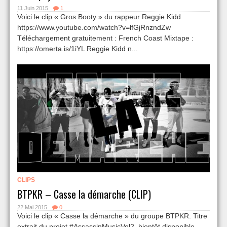
11 Juin 2015
1
Voici le clip « Gros Booty » du rappeur Reggie Kidd
https://www.youtube.com/watch?v=lfGjRnzndZw
Téléchargement gratuitement : French Coast Mixtape :
https://omerta.is/1iYL Reggie Kidd n...
CLIPS
BTPKR – Casse la démarche (CLIP)
22 Mai 2015
0
Voici le clip « Casse la démarche » du groupe BTPKR. Titre
extrait du projet #AssassinMusicVol2, bientôt disponible.