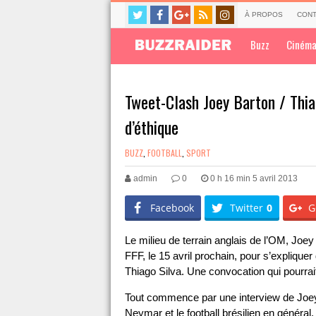
À PROPOS
CONT
Buzz
Ciném
Tweet-Clash Joey Barton / Thia
d’éthique
BUZZ
,
FOOTBALL
,
SPORT
admin
0
0 h 16 min 5 avril 2013
Facebook
Twitter
0
G
Le milieu de terrain anglais de l’OM, Joey
FFF, le 15 avril prochain, pour s’explique
Thiago Silva. Une convocation qui pourrait
Tout commence par une interview de Joey Ba
Neymar et le football brésilien en général.