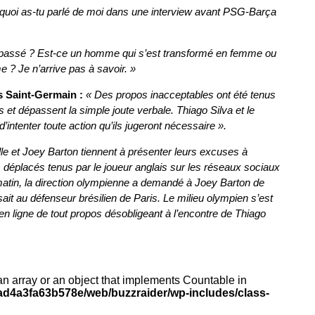
rquoi as-tu parlé de moi dans une interview avant PSG-Barça
st passé ? Est-ce un homme qui s’est transformé en femme ou
? Je n’arrive pas à savoir. »
s Saint-Germain :
« Des propos inacceptables ont été tenus
 et dépassent la simple joute verbale. Thiago Silva et le
’intenter toute action qu’ils jugeront nécessaire ».
le et Joey Barton tiennent à présenter leurs excuses à
s déplacés tenus par le joueur anglais sur les réseaux sociaux
matin, la direction olympienne a demandé à Joey Barton de
ait au défenseur brésilien de Paris. Le milieu olympien s’est
 ligne de tout propos désobligeant à l’encontre de Thiago
an array or an object that implements Countable in
d4a3fa63b578e/web/buzzraider/wp-includes/class-