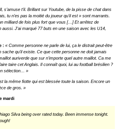
l, s’amuse t’il. Brillant sur Youtube, de la pisse de chat dans
is, tu n’es pas la moitié du joueur qu’il est » sont marrants.
un milliard de fois plus fort que vous […] Et arrêtez de
n aussi. J’ai marqué 77 buts en une saison avec les U14,
 :
« Comme personne ne parle de lui, ça le distrait peut-être
 sache qu’il existe. Ce que cette personne ne doit jamais
le maillot auriverde que sur n’importe quel autre maillot. Ca me
e taire cet Anglais. Il connaît quoi, lui au football brésilien ?
 en sélection… »
st la même fiotte qui est blessée toute la saison. Encore un
èce de gros. »
e mardi
hiago Silva being over rated today. Been immense tonight.
hough!