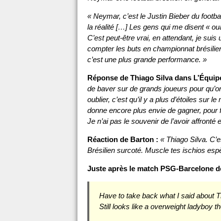
« Neymar, c’est le Justin Bieber du footbal
la réalité […] Les gens qui me disent « oua
C’est peut-être vrai, en attendant, je suis 
compter les buts en championnat brésilie
c’est une plus grande performance. »
Réponse de Thiago Silva dans L’Équipe
de baver sur de grands joueurs pour qu’on
oublier, c’est qu’il y a plus d’étoiles sur 
donne encore plus envie de gagner, pour fair
Je n’ai pas le souvenir de l’avoir affronté
Réaction de Barton :
« Thiago Silva. C’e
Brésilien surcoté. Muscle tes ischios esp
Juste après le match PSG-Barcelone d
Have to take back what I said about T
Still looks like a overweight ladyboy t