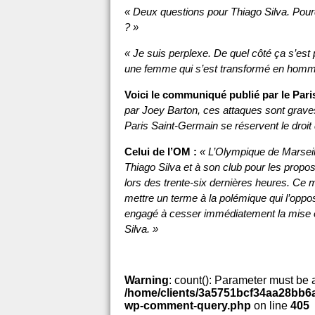
« Deux questions pour Thiago Silva. Pou
? »
« Je suis perplexe. De quel côté ça s’e
une femme qui s’est transformé en homme 
Voici le communiqué publié par le Pari
par Joey Barton, ces attaques sont graves
Paris Saint-Germain se réservent le droit d
Celui de l’OM :
« L’Olympique de Marseil
Thiago Silva et à son club pour les propo
lors des trente-six dernières heures. Ce 
mettre un terme à la polémique qui l’oppos
engagé à cesser immédiatement la mise en
Silva. »
Warning
: count(): Parameter must be 
/home/clients/3a5751bcf34aa28bb6a
wp-comment-query.php
on line
405