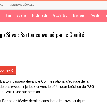
ACT
MENTIONS LÉGALES
a
Fun
Galerie
High-Tech
Jeux Vidéo
Musique
People
S
go Silva : Barton convoqué par le Comité
oogle+
0
 Barton, passera devant le Comité national d’éthique de la
r de ses tweets injurieux envers le défenseur brésilien du PSG,
 lui valoir une suspension.
rton en février dernier, dans laquelle il avait critiqué