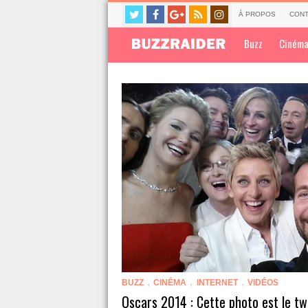
À PROPOS
CONT
Buzz
Ciném
,
,
,
BUZZ
CINÉMA
INTERNET
VIDÉOS
Oscars 2014 : Cette photo est le tw