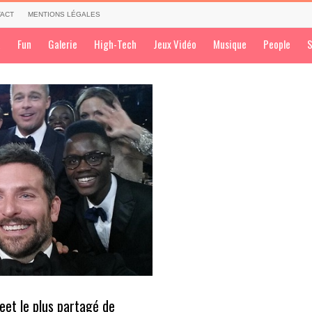
ACT
MENTIONS LÉGALES
a
Fun
Galerie
High-Tech
Jeux Vidéo
Musique
People
S
eet le plus partagé de