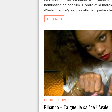
nomination de son film "L'ordre et la mor
d'habitude, il n'y est pas allé par quatre ch
LIRE LA SUITE
,
CHOC
PEOPLE
Rihanna « Ta gueule sal*pe ! Avale !