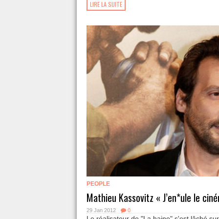
LIRE LA SUITE
PEOPLE
Mathieu Kassovitz « J’en*ule le cin
29 Jan 2012
0
Le réalisateur de "La haine" s'est lâché sur