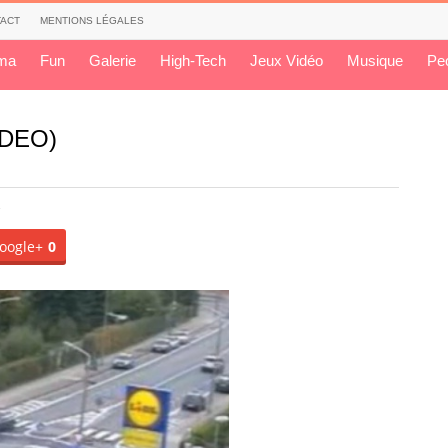
ACT
MENTIONS LÉGALES
ma
Fun
Galerie
High-Tech
Jeux Vidéo
Musique
Pe
VIDEO)
1
oogle+
0