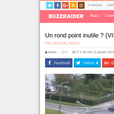
À PROPOS
CONT
Buzz
Ciné
Un rond point inutile ? (
FAIL
,
INSOLITE
,
VIDÉOS
admin
1
17 h 06 min 21 janvier 201
Facebook
Twitter
0
G