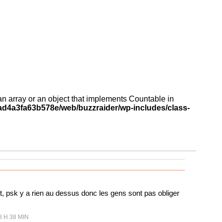
an array or an object that implements Countable in
d4a3fa63b578e/web/buzzraider/wp-includes/class-
oint, psk y a rien au dessus donc les gens sont pas obliger
8 H 38 MIN