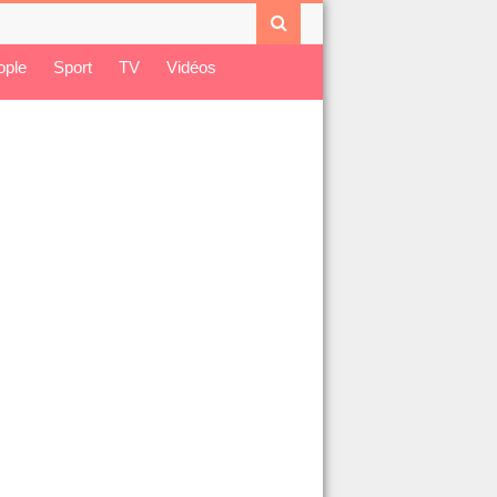
ople
Sport
TV
Vidéos