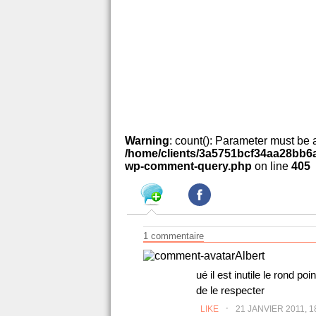
Warning
: count(): Parameter must be 
/home/clients/3a5751bcf34aa28bb6a
wp-comment-query.php
on line
405
1 commentaire
Albert
ué il est inutile le rond p
de le respecter
.
LIKE
21 JANVIER 2011, 1