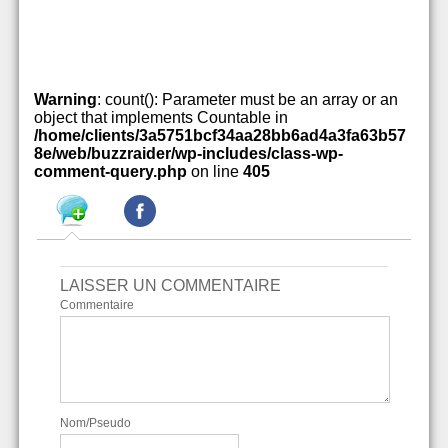
Warning
: count(): Parameter must be an array or an
object that implements Countable in
/home/clients/3a5751bcf34aa28bb6ad4a3fa63b57
8e/web/buzzraider/wp-includes/class-wp-
comment-query.php
on line
405
LAISSER UN COMMENTAIRE
Commentaire
Nom/Pseudo