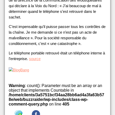
de la directrice de la communication des Mousquetaires
qui déclare à la Voix du Nord : « J’ai beaucoup de mal à
déterminer quand le téléphone s’est retrouvé dans le
sachet.
C’est impensable qu’il puisse passer tous les contrôles de
la chaîne. Je me demande si ce n’est pas un acte de
malveillance ». Pour la société responsable du
conditionnement, c’est « une catastrophe ».
Le téléphone portable retrouvé était un téléphone interne à
l’entreprise.
source
Warning
: count(): Parameter must be an array or an
object that implements Countable in
/home/clients/3a5751bcf34aa28bb6ad4a3fa63b57
8e/web/buzzraider/wp-includes/class-wp-
comment-query.php
on line
405