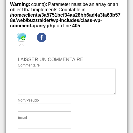
Warning
: count(): Parameter must be an array or an
object that implements Countable in
/home/clients/3a5751bcf34aa28bb6ad4a3fa63b57
8e/web/buzzraider/wp-includes/class-wp-
comment-query.php
on line
405
LAISSER UN COMMENTAIRE
Commentaire
Nom/Pseudo
Email