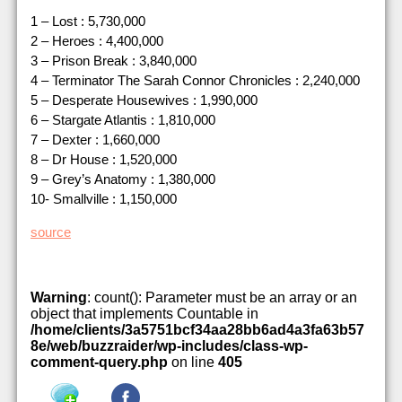
1 – Lost : 5,730,000
2 – Heroes : 4,400,000
3 – Prison Break : 3,840,000
4 – Terminator The Sarah Connor Chronicles : 2,240,000
5 – Desperate Housewives : 1,990,000
6 – Stargate Atlantis : 1,810,000
7 – Dexter : 1,660,000
8 – Dr House : 1,520,000
9 – Grey’s Anatomy : 1,380,000
10- Smallville : 1,150,000
source
Warning
: count(): Parameter must be an array or an
object that implements Countable in
/home/clients/3a5751bcf34aa28bb6ad4a3fa63b57
8e/web/buzzraider/wp-includes/class-wp-
comment-query.php
on line
405