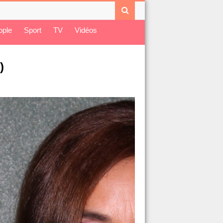
ople
Sport
TV
Vidéos
)