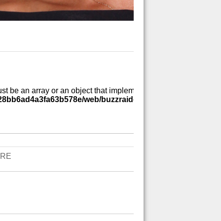
ust be an array or an object that implements Countable in
a28bb6ad4a3fa63b578e/web/buzzraider/wp-includes/class-
IRE