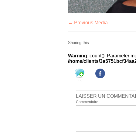
← Previous Media
Sharing this
Warning
: count(): Parameter m
/home/clients/3a5751bcf34a
LAISSER UN COMMENTA
Commentaire