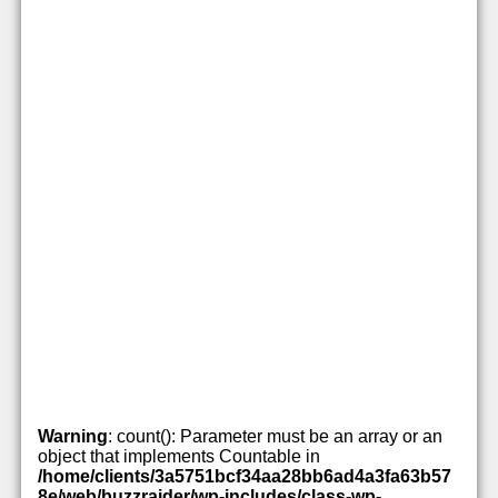
Warning
: count(): Parameter must be an array or an
object that implements Countable in
/home/clients/3a5751bcf34aa28bb6ad4a3fa63b57
8e/web/buzzraider/wp-includes/class-wp-