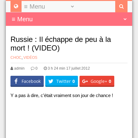
Russie : Il échappe de peu à la
mort ! (VIDEO)
CHOC
,
VIDÉOS
admin
0
3 h 24 min 17 juillet 2012
Facebook
Twitter
0
Google+
0
Y a pas à dire, c’était vraiment son jour de chance !