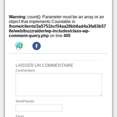
Warning
: count(): Parameter must be an array or an
object that implements Countable in
/home/clients/3a5751bcf34aa28bb6ad4a3fa63b57
8e/web/buzzraider/wp-includes/class-wp-
comment-query.php
on line
405
LAISSER UN COMMENTAIRE
Commentaire
Nom/Pseudo
Email