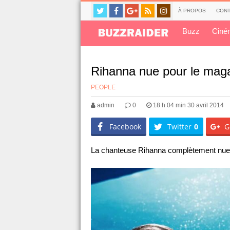
À PROPOS
CONT
Buzz
Ciné
Rihanna nue pour le mag
PEOPLE
admin
0
18 h 04 min 30 avril 2014
Facebook
Twitter
0
G
La chanteuse Rihanna complètement nue 