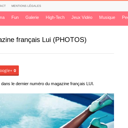
ACT
MENTIONS LÉGALES
ma
Fun
Galerie
High-Tech
Jeux Vidéo
Musique
Pe
azine français Lui (PHOTOS)
oogle+
0
dans le dernier numéro du magazine français LUI.