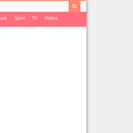
ople
Sport
TV
Vidéos