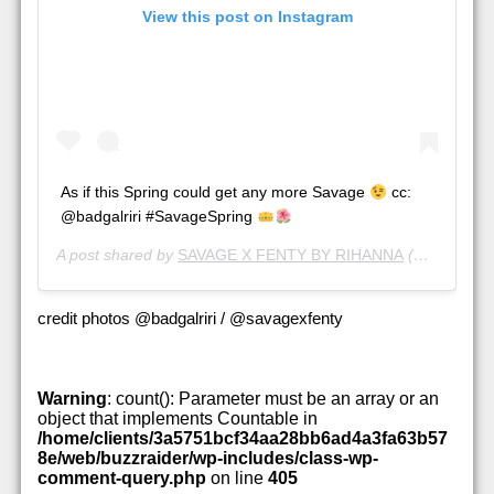
View this post on Instagram
As if this Spring could get any more Savage
cc:
@badgalriri #SavageSpring
A post shared by
SAVAGE X FENTY BY RIHANNA
(@savagexfenty) on
credit photos @badgalriri / @savagexfenty
Warning
: count(): Parameter must be an array or an
object that implements Countable in
/home/clients/3a5751bcf34aa28bb6ad4a3fa63b57
8e/web/buzzraider/wp-includes/class-wp-
comment-query.php
on line
405