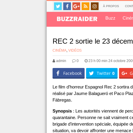
À PROPOS
CONT
Buzz
Ciné
REC 2 sortie le 23 dé
CINÉMA
,
VIDÉOS
admin
0
23 h 00 min 24 octobre 20
Facebook
Twitter
0
G
Le film d’horreur Espagnol Rec 2 sortira 
réalisé par Jaume Balagueró et Paco Plaz
Fàbregas.
Synopsis
: Les autorités viennent de per
quarantaine. Personne ne sait vraiment ce
brigade d’intervention spéciale, équipée 
situation, va devoir affronter une menace