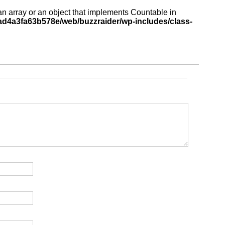
an array or an object that implements Countable in
d4a3fa63b578e/web/buzzraider/wp-includes/class-