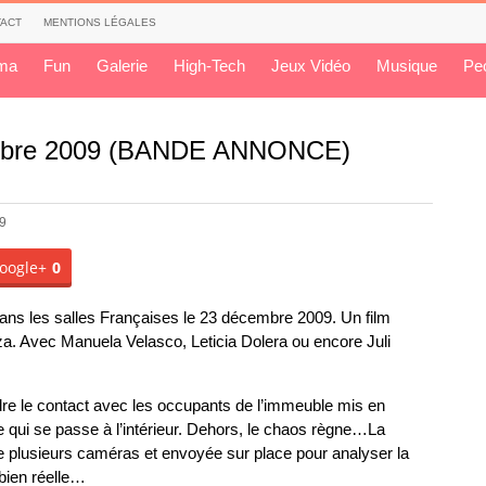
ACT
MENTIONS LÉGALES
ma
Fun
Galerie
High-Tech
Jeux Vidéo
Musique
Pe
cembre 2009 (BANDE ANNONCE)
09
oogle+
0
dans les salles Françaises le 23 décembre 2009. Un film
a. Avec Manuela Velasco, Leticia Dolera ou encore Juli
dre le contact avec les occupants de l’immeuble mis en
 qui se passe à l’intérieur. Dehors, le chaos règne…La
de plusieurs caméras et envoyée sur place pour analyser la
 bien réelle…