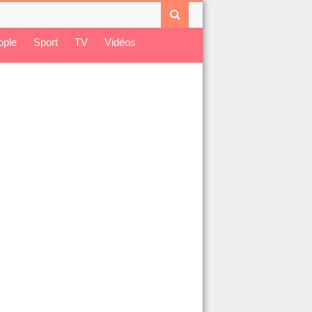
ople
Sport
TV
Vidéos