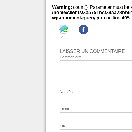
Warning
: count(): Parameter must be 
/home/clients/3a5751bcf34aa28bb6a
wp-comment-query.php
on line
405
LAISSER UN COMMENTAIRE
Commentaire
Nom/Pseudo
Email
Site