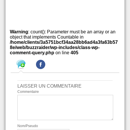
Warning
: count(): Parameter must be an array or an
object that implements Countable in
/home/clients/3a5751bcf34aa28bb6ad4a3fa63b57
8e/web/buzzraider/wp-includes/class-wp-
comment-query.php
on line
405
LAISSER UN COMMENTAIRE
Commentaire
Nom/Pseudo