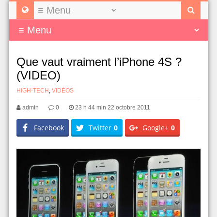
Que vaut vraiment l’iPhone 4S ?
(VIDEO)
HIGH-TECH
,
VIDÉOS
admin
0
23 h 44 min 22 octobre 2011
Facebook
Twitter
0
Google+
0