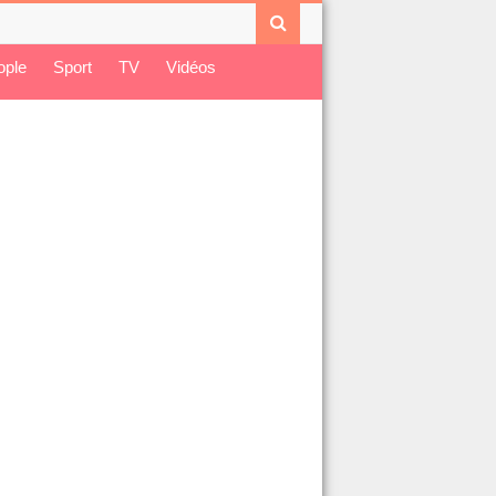
ople
Sport
TV
Vidéos