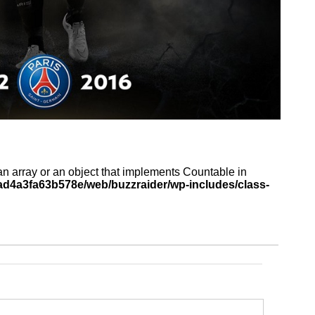
an array or an object that implements Countable in
d4a3fa63b578e/web/buzzraider/wp-includes/class-