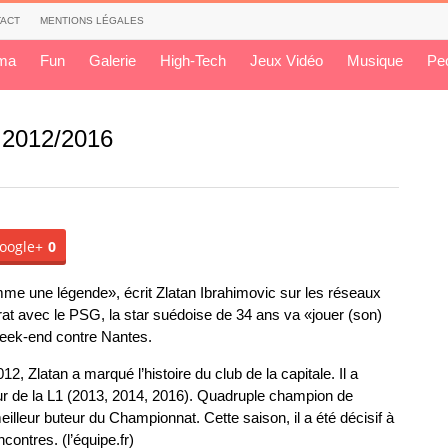
ACT
MENTIONS LÉGALES
ma
Fun
Galerie
High-Tech
Jeux Vidéo
Musique
Pe
c 2012/2016
oogle+
0
mme une légende», écrit Zlatan Ibrahimovic sur les réseaux
rat avec le PSG, la star suédoise de 34 ans va «jouer (son)
eek-end contre Nantes.
2, Zlatan a marqué l’histoire du club de la capitale. Il a
eur de la L1 (2013, 2014, 2016). Quadruple champion de
eilleur buteur du Championnat. Cette saison, il a été décisif à
contres. (l’équipe.fr)