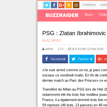
À PROPOS
CONT
Buzz
Ciné
PSG : Zlatan Ibrahimovi
BUZZ
,
SPORT
admin
0
18 h 43 min 13 mai 2016
Facebook
Twitter
0
G
«Je suis arrivé comme un roi, je pars co
sociaux ce vendredi matin. En fin de cont
dernier match au Parc des Princes» ce w
Transféré du Milan au PSG lors de l’été 201
notamment été élu trois fois meilleur jou
France, il a également terminé trois fois m
59 reprises (46 buts, 13 passes) en 48 ren