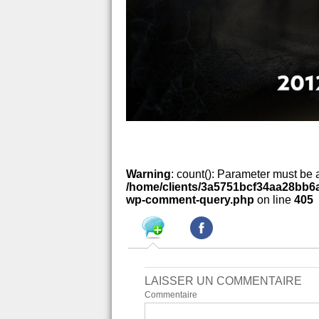
Warning
: count(): Parameter must be 
/home/clients/3a5751bcf34aa28bb6a
wp-comment-query.php
on line
405
LAISSER UN COMMENTAIRE
Commentaire