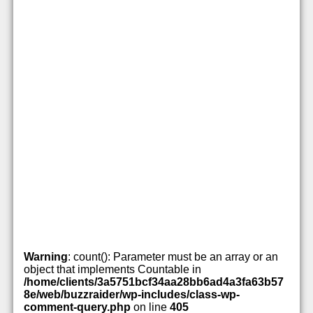
Warning
: count(): Parameter must be an array or an
object that implements Countable in
/home/clients/3a5751bcf34aa28bb6ad4a3fa63b57
8e/web/buzzraider/wp-includes/class-wp-
comment-query.php
on line
405