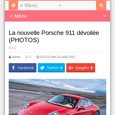
La nouvelle Porsche 911 dévoilée
(PHOTOS)
BUZZ
admin
1
23 h 22 min 23 août 2011
Facebook
Twitter
0
Google+
0