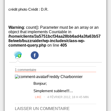
crédit photo Crédit : D.R.
Warning
: count(): Parameter must be an array or an
object that implements Countable in
/home/clients/3a5751bcf34aa28bb6ad4a3fa63b57
8e/web/buzzraider/wp-includes/class-wp-
comment-query.php
on line
405
1 commentaire
Freddy Charbonnier
Bonjour;
Simplement sublime!!!…
.
LIKE
4 FÉVRIER 2012, 18 H 45 MIN
LAISSER UN COMMENTAIRE