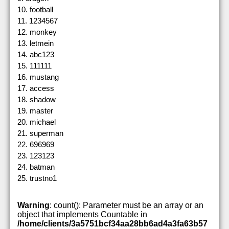
10. football
11. 1234567
12. monkey
13. letmein
14. abc123
15. 111111
16. mustang
17. access
18. shadow
19. master
20. michael
21. superman
22. 696969
23. 123123
24. batman
25. trustno1
Warning
: count(): Parameter must be an array or an
object that implements Countable in
/home/clients/3a5751bcf34aa28bb6ad4a3fa63b57