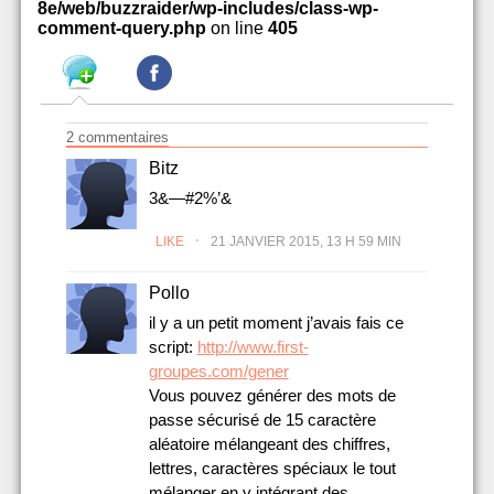
8e/web/buzzraider/wp-includes/class-wp-
comment-query.php
on line
405
2 commentaires
Bitz
3&—#2%’&
.
LIKE
21 JANVIER 2015, 13 H 59 MIN
Pollo
il y a un petit moment j’avais fais ce
script:
http://www.first-
groupes.com/gener
Vous pouvez générer des mots de
passe sécurisé de 15 caractère
aléatoire mélangeant des chiffres,
lettres, caractères spéciaux le tout
mélanger en y intégrant des