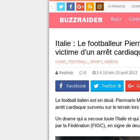
À PROPOS
CONT
Buzz
Ciné
Italie : Le footballeur Pi
victime d’un arrêt cardia
CHOC
,
FOOTBALL
,
SPORT
,
VIDÉOS
Reyliota
0
1 h 15 min 15 avril 2012
Facebook
Twitter
0
G
Le football italien est en deuil. Piermario
arrêt cardiaque survenu sur le terrain lor
Un drame qui a secoue toute l’Italie et q
par la Fédération (FIGC), en signe de deuil