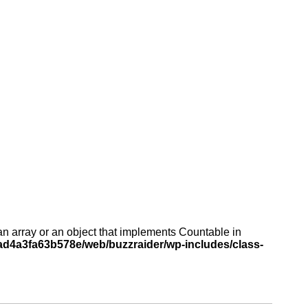
an array or an object that implements Countable in
d4a3fa63b578e/web/buzzraider/wp-includes/class-