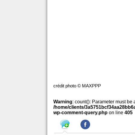
crédit photo © MAXPPP
Warning
: count(): Parameter must be 
/home/clients/3a5751bcf34aa28bb6a
wp-comment-query.php
on line
405