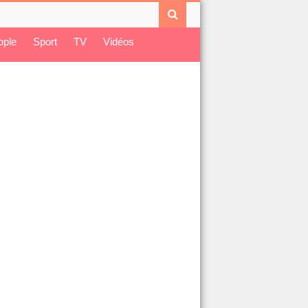
ople
Sport
TV
Vidéos