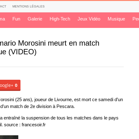
ACT
MENTIONS LÉGALES
ma
Fun
Galerie
High-Tech
Jeux Vidéo
Musique
Pe
ermario Morosini meurt en match
que (VIDEO)
oogle+
0
 Morosini (25 ans), joueur de Livourne, est mort ce samedi d’un
s d’un match de 2e division à Pescara.
ui a entraîné la suspension de tous les matches dans le pays
. source : francesoir.fr