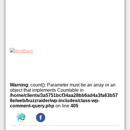
Warning
: count(): Parameter must be an array or an
object that implements Countable in
/home/clients/3a5751bcf34aa28bb6ad4a3fa63b57
8e/web/buzzraider/wp-includes/class-wp-
comment-query.php
on line
405