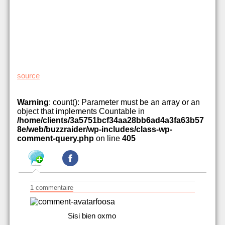
source
Warning
: count(): Parameter must be an array or an
object that implements Countable in
/home/clients/3a5751bcf34aa28bb6ad4a3fa63b57
8e/web/buzzraider/wp-includes/class-wp-
comment-query.php
on line
405
1 commentaire
foosa
Sisi bien oxmo