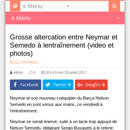
Grosse altercation entre Neymar et
Semedo à lentraînement (video et
photos)
BUZZ
,
FOOTBALL
admin
0
18 h 43 min 28 juillet 2017
Facebook
Twitter
0
Google+
0
Neymar et son nouveau coéquipier du Barça Nelson
Semedo en sont venus aux mains, ce vendredi à
l’entraînement.
Neymar se serait énervé, suite à un tacle trop appuyé de
Nelson Semedo, obligeant Sergio Busquets à le retenir.