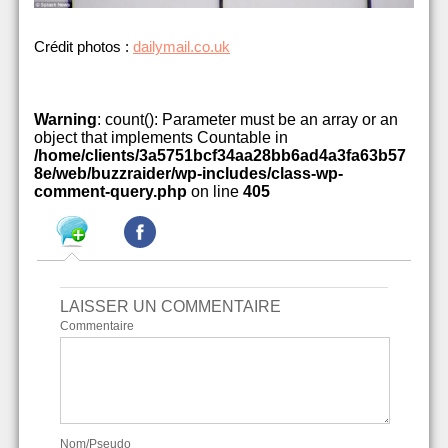
Crédit photos :
dailymail.co.uk
Warning
: count(): Parameter must be an array or an
object that implements Countable in
/home/clients/3a5751bcf34aa28bb6ad4a3fa63b57
8e/web/buzzraider/wp-includes/class-wp-
comment-query.php
on line
405
LAISSER UN COMMENTAIRE
Commentaire
Nom/Pseudo