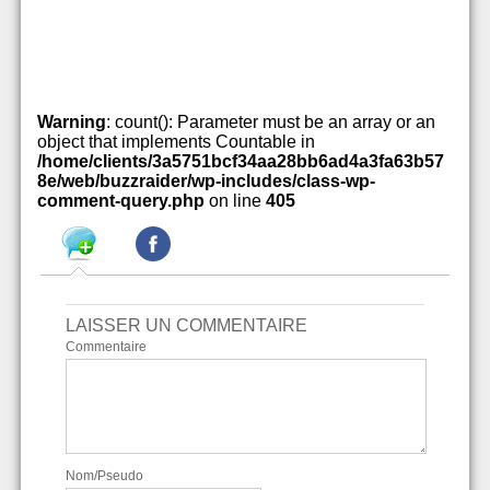
Warning
: count(): Parameter must be an array or an
object that implements Countable in
/home/clients/3a5751bcf34aa28bb6ad4a3fa63b57
8e/web/buzzraider/wp-includes/class-wp-
comment-query.php
on line
405
LAISSER UN COMMENTAIRE
Commentaire
Nom/Pseudo