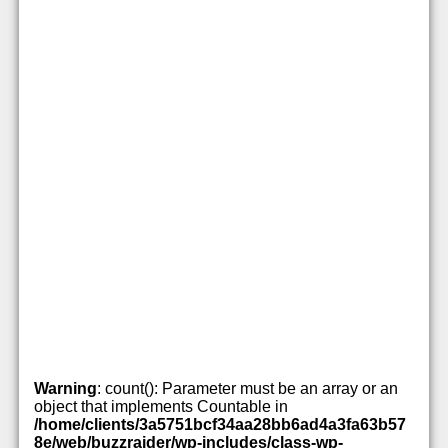
Warning
: count(): Parameter must be an array or an
object that implements Countable in
/home/clients/3a5751bcf34aa28bb6ad4a3fa63b57
8e/web/buzzraider/wp-includes/class-wp-