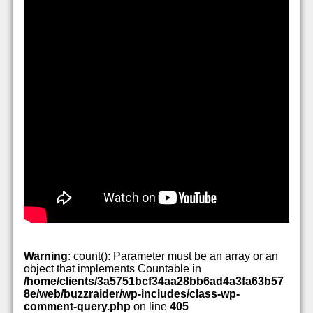
Warning
: count(): Parameter must be an array or an
object that implements Countable in
/home/clients/3a5751bcf34aa28bb6ad4a3fa63b57
8e/web/buzzraider/wp-includes/class-wp-
comment-query.php
on line
405