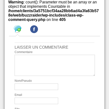
Warning
: count(): Parameter must be an array or an
object that implements Countable in
/home/clients/3a5751bcf34aa28bb6ad4a3fa63b57
8e/web/buzzraider/wp-includes/class-wp-
comment-query.php
on line
405
LAISSER UN COMMENTAIRE
Commentaire
Nom/Pseudo
Email