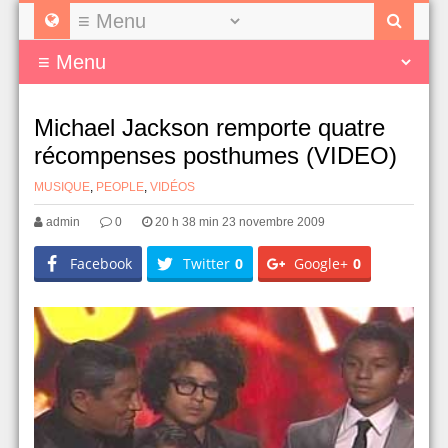
Michael Jackson remporte quatre
récompenses posthumes (VIDEO)
MUSIQUE
,
PEOPLE
,
VIDÉOS
admin
0
20 h 38 min 23 novembre 2009
Facebook
Twitter
0
Google+
0