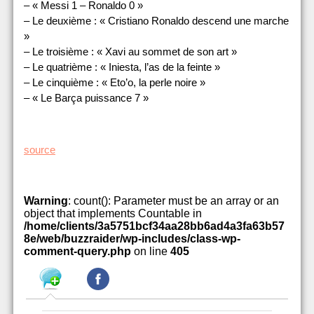
– « Messi 1 – Ronaldo 0 »
– Le deuxième : « Cristiano Ronaldo descend une marche
»
– Le troisième : « Xavi au sommet de son art »
– Le quatrième : « Iniesta, l’as de la feinte »
– Le cinquième : « Eto’o, la perle noire »
– « Le Barça puissance 7 »
source
Warning
: count(): Parameter must be an array or an
object that implements Countable in
/home/clients/3a5751bcf34aa28bb6ad4a3fa63b57
8e/web/buzzraider/wp-includes/class-wp-
comment-query.php
on line
405