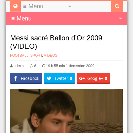
Messi sacré Ballon d’Or 2009
(VIDEO)
FOOTBALL
,
SPORT
,
VIDÉOS
admin
6
19 h 55 min 1 décembre 2009
Facebook
Twitter
0
Google+
0