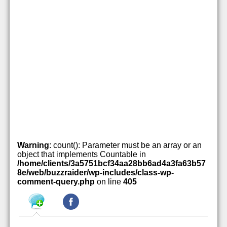
Warning
: count(): Parameter must be an array or an
object that implements Countable in
/home/clients/3a5751bcf34aa28bb6ad4a3fa63b57
8e/web/buzzraider/wp-includes/class-wp-
comment-query.php
on line
405