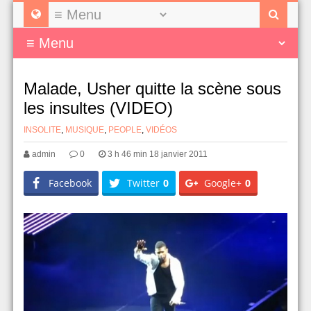
Malade, Usher quitte la scène sous
les insultes (VIDEO)
INSOLITE
,
MUSIQUE
,
PEOPLE
,
VIDÉOS
admin
0
3 h 46 min 18 janvier 2011
Facebook
Twitter
0
Google+
0