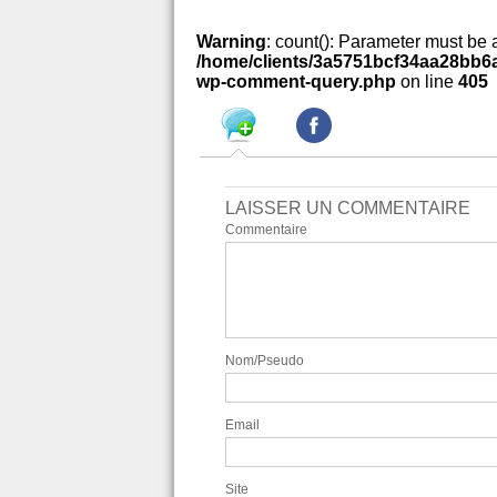
Warning
: count(): Parameter must be 
/home/clients/3a5751bcf34aa28bb6a
wp-comment-query.php
on line
405
LAISSER UN COMMENTAIRE
Commentaire
Nom/Pseudo
Email
Site