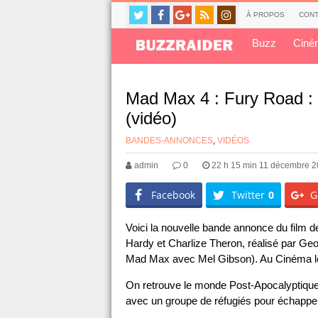
À PROPOS
CONT
Buzz
Ciné
Mad Max 4 : Fury Road : 
(vidéo)
BANDES-ANNONCES
,
VIDÉOS
admin
0
22 h 15 min 11 décembre 
Facebook
Twitter
0
G
Voici la nouvelle bande annonce du fil
Hardy et Charlize Theron, réalisé par Georg
Mad Max avec Mel Gibson). Au Cinéma le
On retrouve le monde Post-Apocalyptiqu
avec un groupe de réfugiés pour échapper