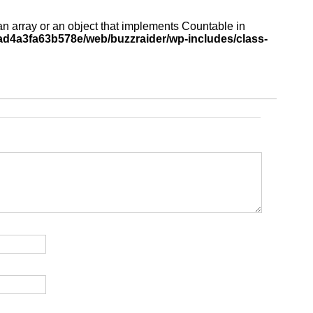
an array or an object that implements Countable in
d4a3fa63b578e/web/buzzraider/wp-includes/class-