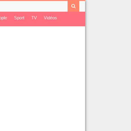
ople
Sport
TV
Vidéos