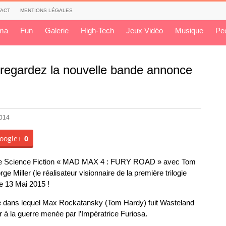
ACT
MENTIONS LÉGALES
ma
Fun
Galerie
High-Tech
Jeux Vidéo
Musique
Pe
regardez la nouvelle bande annonce
2014
oogle+
0
m de Science Fiction « MAD MAX 4 : FURY ROAD » avec Tom
e Miller (le réalisateur visionnaire de la première trilogie
 13 Mai 2015 !
e dans lequel Max Rockatansky (Tom Hardy) fuit Wasteland
 à la guerre menée par l’Impératrice Furiosa.