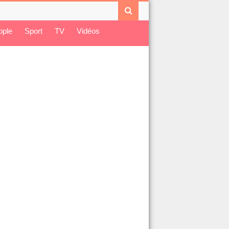
ople
Sport
TV
Vidéos