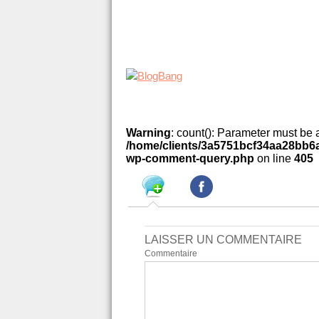
Warning
: count(): Parameter must be 
/home/clients/3a5751bcf34aa28bb6a
wp-comment-query.php
on line
405
LAISSER UN COMMENTAIRE
Commentaire