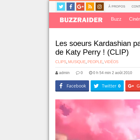
À PROPOS
CONT
Buzz
Ciné
Les soeurs Kardashian par
de Katy Perry ! (CLIP)
CLIPS
,
MUSIQUE
,
PEOPLE
,
VIDÉOS
admin
0
0 h 54 min 2 août 2010
Facebook
Twitter
0
G