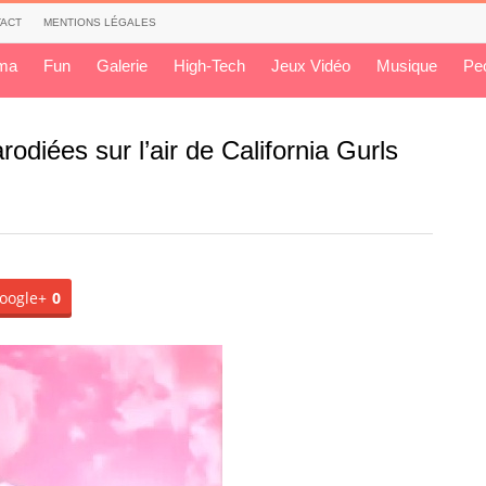
ACT
MENTIONS LÉGALES
ma
Fun
Galerie
High-Tech
Jeux Vidéo
Musique
Pe
odiées sur l’air de California Gurls
oogle+
0