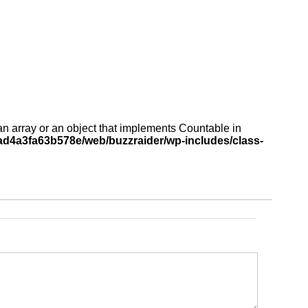
an array or an object that implements Countable in
d4a3fa63b578e/web/buzzraider/wp-includes/class-