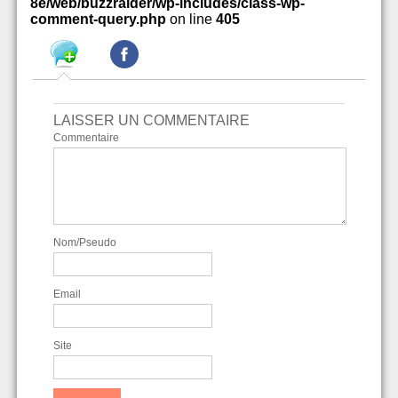
8e/web/buzzraider/wp-includes/class-wp-
comment-query.php
on line
405
LAISSER UN COMMENTAIRE
Commentaire
Nom/Pseudo
Email
Site