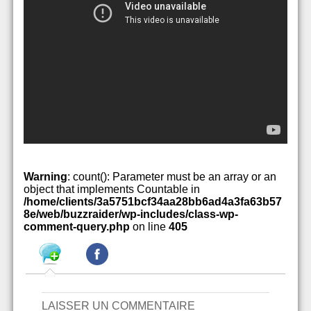
Warning
: count(): Parameter must be an array or an
object that implements Countable in
/home/clients/3a5751bcf34aa28bb6ad4a3fa63b57
8e/web/buzzraider/wp-includes/class-wp-
comment-query.php
on line
405
LAISSER UN COMMENTAIRE