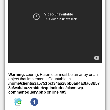
Warning
: count(): Parameter must be an array or an
object that implements Countable in
/home/clients/3a5751bcf34aa28bb6ad4a3fa63b57
8e/web/buzzraider/wp-includes/class-wp-
comment-query.php
on line
405