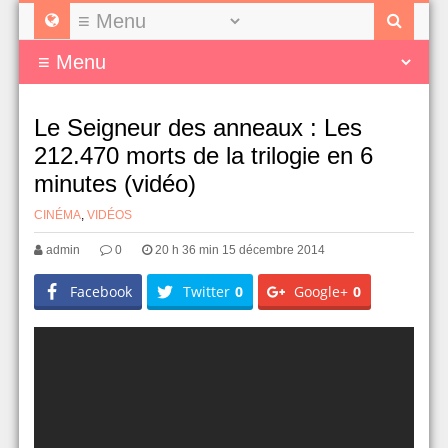
Le Seigneur des anneaux : Les
212.470 morts de la trilogie en 6
minutes (vidéo)
CINÉMA
,
VIDÉOS
admin
0
20 h 36 min 15 décembre 2014
Facebook
Twitter
0
Google+
0