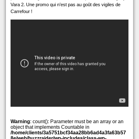
Vara 2. Une promo qui n’est pas au goût des vigiles de
Carrefour !
Warning
: count(): Parameter must be an array or an
object that implements Countable in
/home/clients/3a5751bcf34aa28bb6ad4a3fa63b57
8e/web/buzzraider/wp-includes/class-wp-