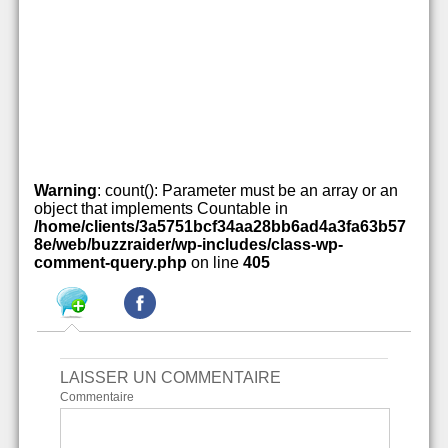
Warning
: count(): Parameter must be an array or an
object that implements Countable in
/home/clients/3a5751bcf34aa28bb6ad4a3fa63b57
8e/web/buzzraider/wp-includes/class-wp-
comment-query.php
on line
405
LAISSER UN COMMENTAIRE
Commentaire