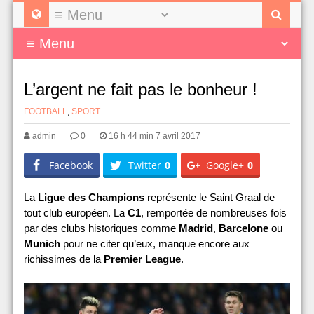
L’argent ne fait pas le bonheur !
FOOTBALL
,
SPORT
admin
0
16 h 44 min 7 avril 2017
Facebook
Twitter
0
Google+
0
La
Ligue des Champions
représente le Saint Graal de
tout club européen. La
C1
, remportée de nombreuses fois
par des clubs historiques comme
Madrid
,
Barcelone
ou
Munich
pour ne citer qu’eux, manque encore aux
richissimes de la
Premier League
.