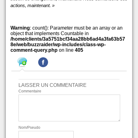
actions, maintenant. »
Warning
: count(): Parameter must be an array or an
object that implements Countable in
/home/clients/3a5751bcf34aa28bb6ad4a3fa63b57
8e/web/buzzraider/wp-includes/class-wp-
comment-query.php
on line
405
LAISSER UN COMMENTAIRE
Commentaire
Nom/Pseudo