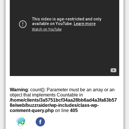
Warning
: count(): Parameter must be an array or an
object that implements Countable in
/home/clients/3a5751bcf34aa28bb6ad4a3fa63b57
8e/web/buzzraider/wp-includes/class-wp-
comment-query.php
on line
405