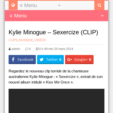
Kylie Minogue – Sexercize (CLIP)
CLIPS
,
MUSIQUE
,
VIDÉOS
admin
0
0 h 49 min 20 mars 2014
Facebook
Twitter
0
Google+
0
Regardez le nouveau clip torride de la chanteuse
australienne Kylie Minogue : « Sexercize », extrait de son
nouvel album intitulé « Kiss Me Once ».