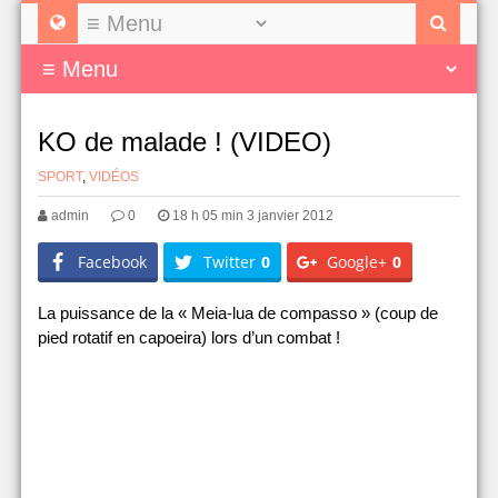
KO de malade ! (VIDEO)
SPORT
,
VIDÉOS
admin
0
18 h 05 min 3 janvier 2012
Facebook
Twitter
0
Google+
0
La puissance de la « Meia-lua de compasso » (coup de
pied rotatif en capoeira) lors d’un combat !