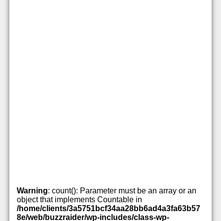
Warning
: count(): Parameter must be an array or an
object that implements Countable in
/home/clients/3a5751bcf34aa28bb6ad4a3fa63b57
8e/web/buzzraider/wp-includes/class-wp-