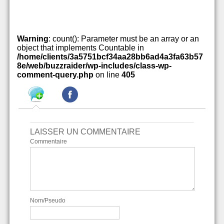
Warning
: count(): Parameter must be an array or an
object that implements Countable in
/home/clients/3a5751bcf34aa28bb6ad4a3fa63b57
8e/web/buzzraider/wp-includes/class-wp-
comment-query.php
on line
405
LAISSER UN COMMENTAIRE
Commentaire
Nom/Pseudo