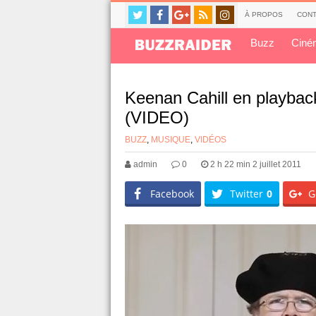
À PROPOS
CONT
Buzz
Ciné
Keenan Cahill en playbac
(VIDEO)
BUZZ
,
MUSIQUE
,
VIDÉOS
admin
0
2 h 22 min 2 juillet 2011
Facebook
Twitter
0
G