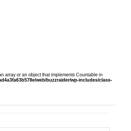
an array or an object that implements Countable in
d4a3fa63b578e/web/buzzraider/wp-includes/class-