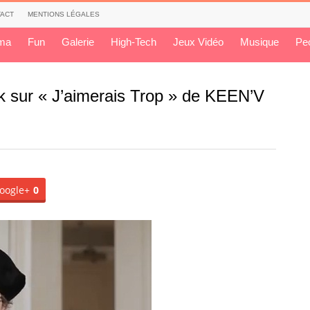
ACT
MENTIONS LÉGALES
ma
Fun
Galerie
High-Tech
Jeux Vidéo
Musique
Pe
k sur « J’aimerais Trop » de KEEN’V
oogle+
0