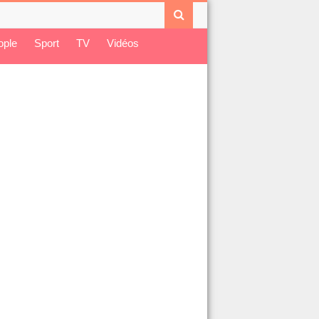
ople
Sport
TV
Vidéos