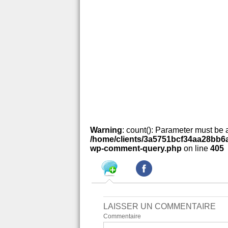
Warning
: count(): Parameter must be 
/home/clients/3a5751bcf34aa28bb6a
wp-comment-query.php
on line
405
LAISSER UN COMMENTAIRE
Commentaire