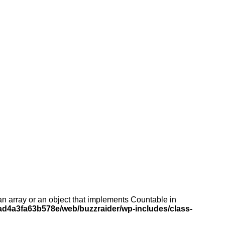
an array or an object that implements Countable in
d4a3fa63b578e/web/buzzraider/wp-includes/class-