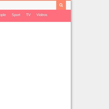
ople
Sport
TV
Vidéos