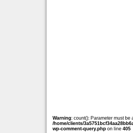
Warning
: count(): Parameter must be 
/home/clients/3a5751bcf34aa28bb6a
wp-comment-query.php
on line
405