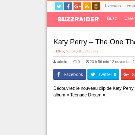
À PROPOS
CONT
Buzz
Ciné
Katy Perry – The One Th
CLIPS
,
MUSIQUE
,
VIDÉOS
admin
0
23 h 56 min 12 novembre 
Facebook
Twitter
0
G
Découvrez le nouveau clip de Katy Perry 
album « Teenage Dream ».