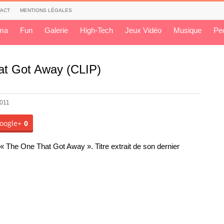
ACT
MENTIONS LÉGALES
ma
Fun
Galerie
High-Tech
Jeux Vidéo
Musique
Pe
at Got Away (CLIP)
2011
oogle+
0
« The One That Got Away ». Titre extrait de son dernier