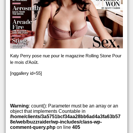
Katy Perry pose nue pour le magazine Rolling Stone Pour
le mois d’Août.
[nggallery id=55]
Warning
: count(): Parameter must be an array or an
object that implements Countable in
/home/clients/3a5751bcf34aa28bb6ad4a3fa63b57
8e/web/buzzraider/wp-includes/class-wp-
comment-query.php
on line
405