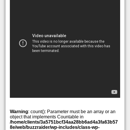
Warning
: count(): Parameter must be an array or an
object that implements Countable in
/home/clients/3a5751bcf34aa28bb6ad4a3fa63b57
8e/web/buzzraider/wp-includes/class-wp-