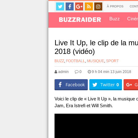
À PROPOS
CONT
Buzz
Ciné
Live It Up, le clip de la 
2018 (vidéo)
BUZZ
,
FOOTBALL
,
MUSIQUE
,
SPORT
admin
0
9 h 04 min 13 juin 2018
Facebook
Twitter
0
G
Voici le clip de « Live It Up », la musique
Jam, Era Istrefi et Will Smith.