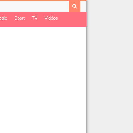
ople
Sport
TV
Vidéos