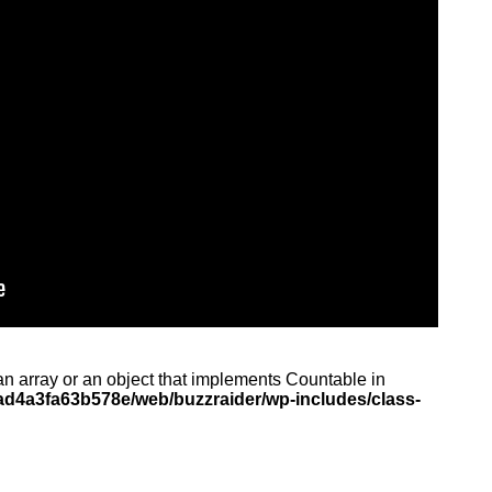
an array or an object that implements Countable in
d4a3fa63b578e/web/buzzraider/wp-includes/class-