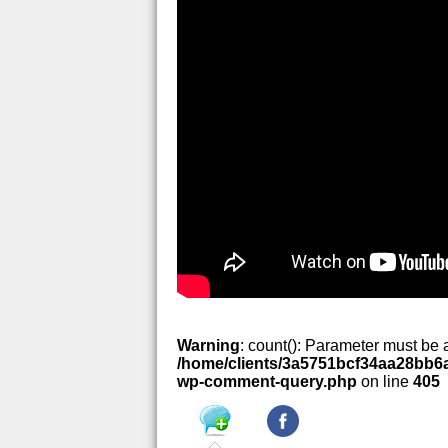
Warning
: count(): Parameter must be 
/home/clients/3a5751bcf34aa28bb6a
wp-comment-query.php
on line
405