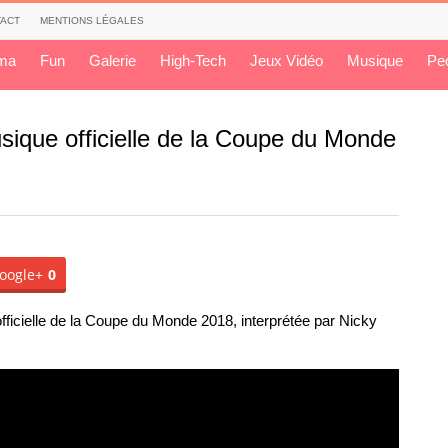
ACT
MENTIONS LÉGALES
ma
Fun
Galerie
High-Tech
Jeux Vidéo
Musique
Pe
musique officielle de la Coupe du Monde
oogle+
0
 officielle de la Coupe du Monde 2018, interprétée par Nicky