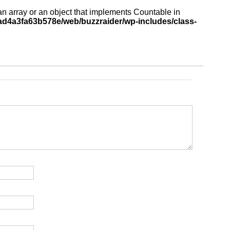
an array or an object that implements Countable in
d4a3fa63b578e/web/buzzraider/wp-includes/class-