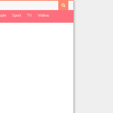
ople
Sport
TV
Vidéos