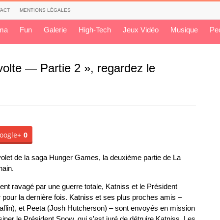
ACT
MENTIONS LÉGALES
ma
Fun
Galerie
High-Tech
Jeux Vidéo
Musique
Pe
lte — Partie 2 », regardez le
oogle+
0
olet de la saga Hunger Games, la deuxième partie de La
hain.
t ravagé par une guerre totale, Katniss et le Président
 pour la dernière fois. Katniss et ses plus proches amis –
flin), et Peeta (Josh Hutcherson) – sont envoyés en mission
ssiner le Président Snow, qui s’est juré de détruire Katniss. Les