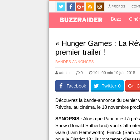
À PROPOS
CONT
Buzz
Ciné
« Hunger Games : La Révo
premier trailer !
BANDES-ANNONCES
admin
0
10 h 00 min 10 juin 2015
Facebook
Twitter
0
G
Découvrez la bande-annonce du dernier v
Révolte, au cinéma, le 18 novembre proc
SYNOPSIS :
Alors que Panem est à présen
Snow (Donald Sutherland) vont s’affronter
Gale (Liam Hemsworth), Finnick (Sam Cla
pour le District 13 : ils vont tenter d’assa